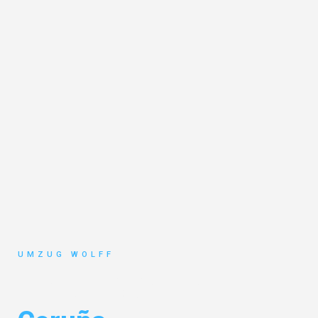
UMZUG WOLFF
Umzug Nürnberg