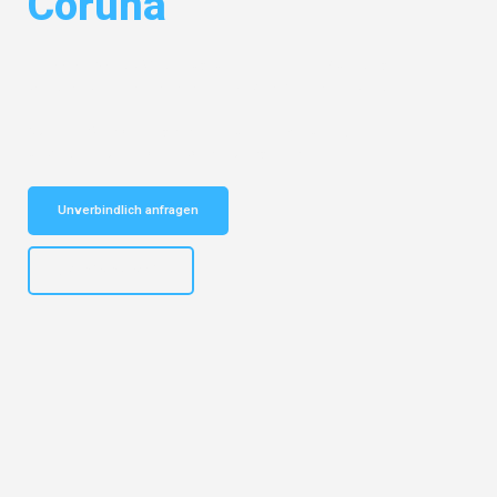
Coruña
Entdecken Sie das
#1 Umzugsunternehmen in Nürnberg
– Ihr
vertrauenswürdiger Begleiter für Umzüge Nürnberg Coruña!
Schnelle Antwort in garantiert unter 2 Minuten: Jetzt
unverbindlichen Kostenvoranschlag erhalten!
Unverbindlich anfragen
+4915792653316