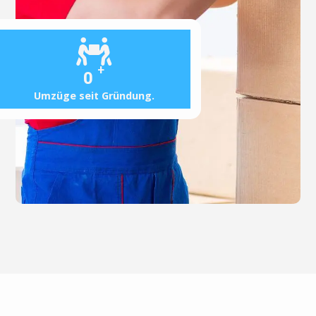
+
0
Umzüge seit Gründung.