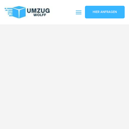
HIER ANFRAGEN
Umzugsunternehmen Nürnberg
Umzugsservice Nürnberg