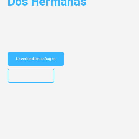
Dos Hermanas
Entdecken Sie das
#1 Umzugsunternehmen in Nürnberg
– Ihr
vertrauenswürdiger Begleiter für Umzüge Nürnberg Dos Hermanas!
Schnelle Antwort in garantiert unter 2 Minuten: Jetzt
unverbindlichen Kostenvoranschlag erhalten!
Unverbindlich anfragen
+4915792653316