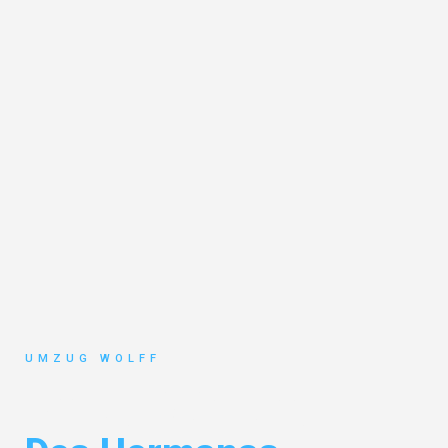
UMZUG WOLFF
Umzug Nürnberg