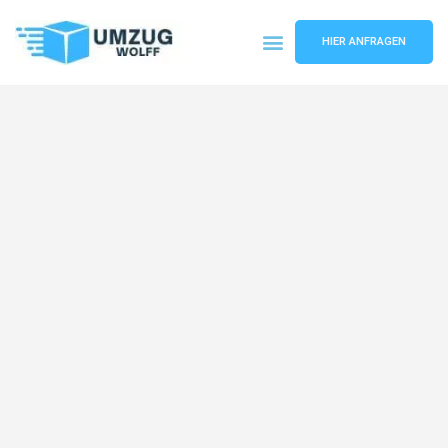
HIER ANFRAGEN
Umzugsunternehmen Nürnberg
Umzugsservice Nürnberg