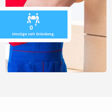
+
0
Umzüge seit Gründung.