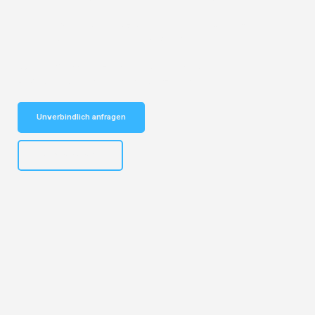
Entdecken Sie das
#1 Umzugsunternehmen in Nürnberg
– Ihr
vertrauenswürdiger Begleiter für Umzüge Nürnberg Jena!
Schnelle Antwort in garantiert unter 2 Minuten: Jetzt
unverbindlichen Kostenvoranschlag erhalten!
Unverbindlich anfragen
+4915792653316