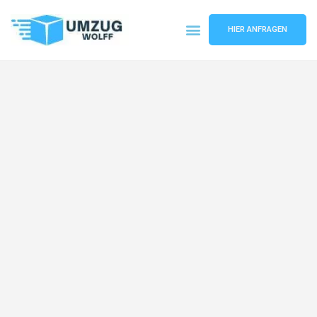
HIER ANFRAGEN
Umzugsunternehmen Nürnberg
Umzugsservice Nürnberg