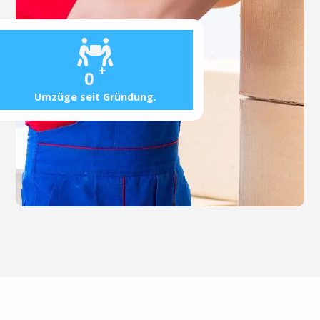
+
0
Umzüge seit Gründung.