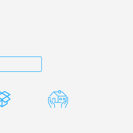
erg
– Ihr
oers!
zt
15792653316
stenlose
Erfahrene
rpackung
Umzugsprofis