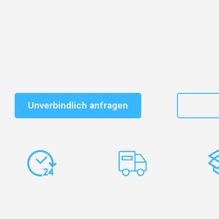
Entdecken Sie das
#1 Umzugsunternehmen in Nürnb
vertrauenswürdiger Begleiter für Umzüge Nürnberg M
Schnelle Antwort in garantiert unter 2 Minuten: Jet
unverbindlichen Kostenvoranschlag erhalten!
Unverbindlich anfragen
+49
Express-
Europaweite
Ko
Abwicklung
Transporte
Ve