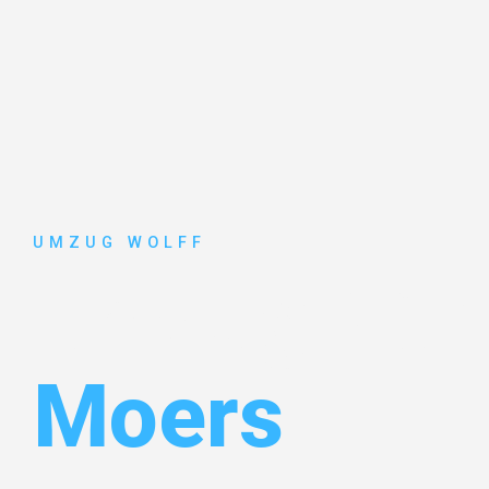
UMZUG WOLFF
Umzug Nür
Moers