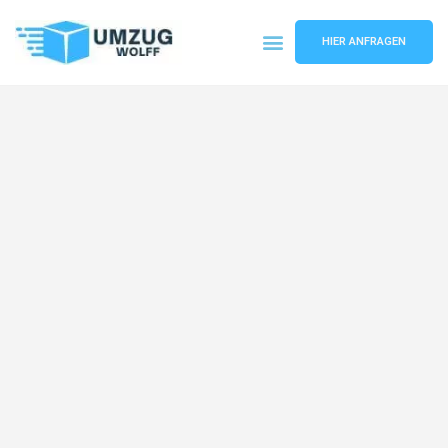
HIER ANFRAGEN
Umzugsunternehmen Nürnberg
Umzugsservice Nürnberg