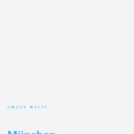
UMZUG WOLFF
Umzug Nürnberg