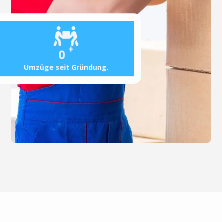
+
0
Umzüge seit Gründung.