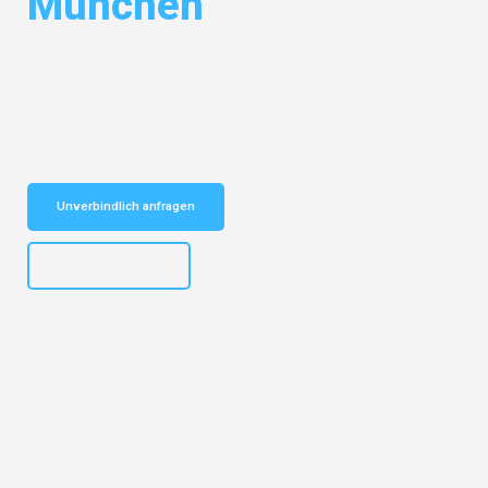
München
Entdecken Sie das
#1 Umzugsunternehmen in Nürnberg
– Ihr
vertrauenswürdiger Begleiter für Umzüge Nürnberg München!
Schnelle Antwort in garantiert unter 2 Minuten: Jetzt
unverbindlichen Kostenvoranschlag erhalten!
Unverbindlich anfragen
+4915792653316