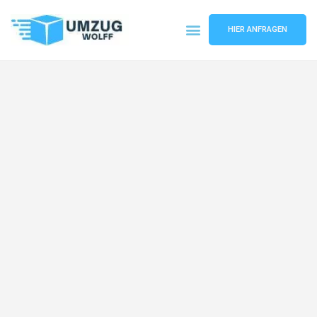
HIER ANFRAGEN
Umzugsunternehmen Nürnberg
Umzugsservice Nürnberg