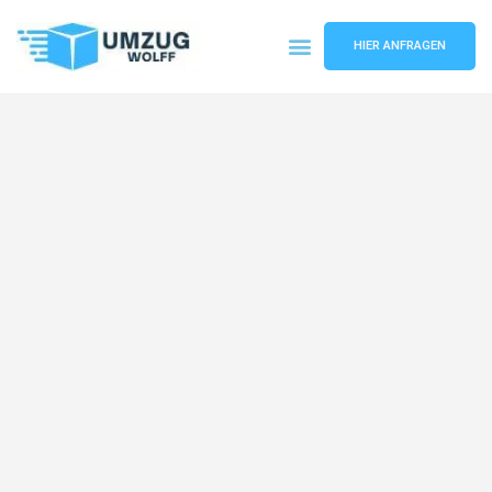
HIER ANFRAGEN
Umzugsunternehmen Nürnberg
Umzugsservice Nürnberg