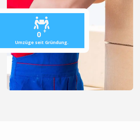
+
0
Umzüge seit Gründung.