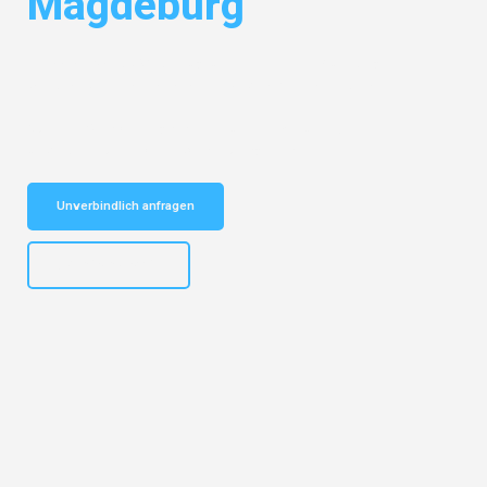
Magdeburg
Entdecken Sie das
#1 Umzugsunternehmen in Nürnberg
– Ihr
vertrauenswürdiger Begleiter für Umzüge Nürnberg Magdeburg!
Schnelle Antwort in garantiert unter 2 Minuten: Jetzt
unverbindlichen Kostenvoranschlag erhalten!
Unverbindlich anfragen
+4915792653316