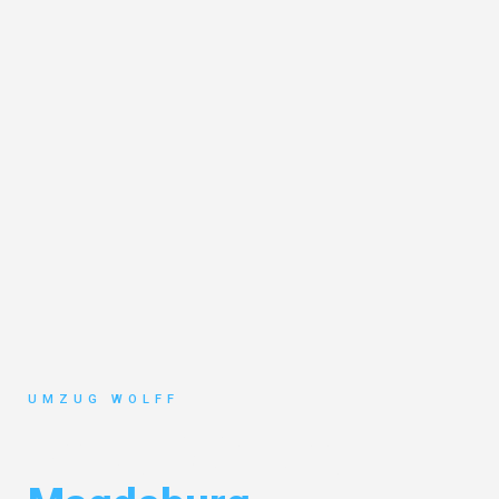
UMZUG WOLFF
Umzug Nürnberg