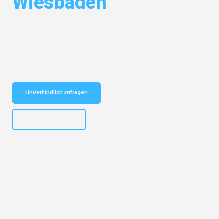
Wiesbaden
Entdecken Sie das
#1 Umzugsunternehmen in Nürnberg
– Ihr
vertrauenswürdiger Begleiter für Umzüge Nürnberg Wiesbaden!
Schnelle Antwort in garantiert unter 2 Minuten: Jetzt
unverbindlichen Kostenvoranschlag erhalten!
Unverbindlich anfragen
+4915792653316