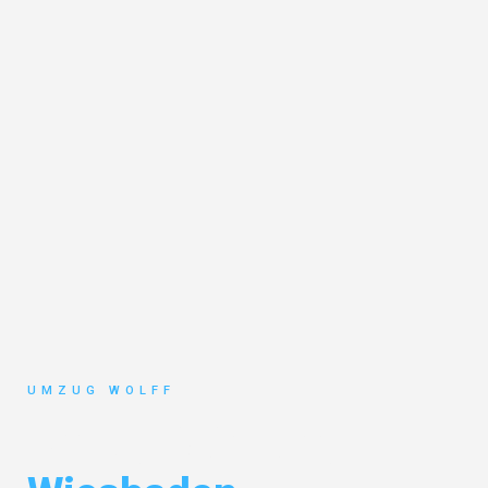
UMZUG WOLFF
Umzug Nürnberg