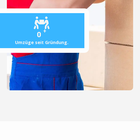
+
0
Umzüge seit Gründung.