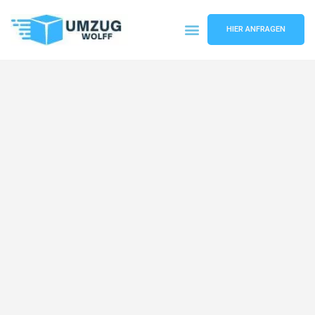
HIER ANFRAGEN
Umzugsunternehmen Nürnberg
Umzugsservice Nürnberg